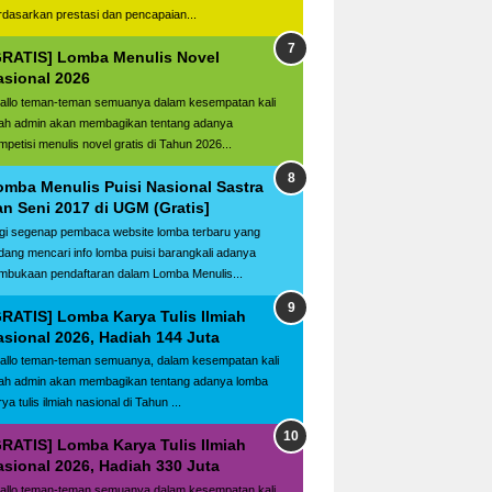
rdasarkan prestasi dan pencapaian...
GRATIS] Lomba Menulis Novel
asional 2026
llo teman-teman semuanya dalam kesempatan kali
ilah admin akan membagikan tentang adanya
mpetisi menulis novel gratis di Tahun 2026...
omba Menulis Puisi Nasional Sastra
an Seni 2017 di UGM (Gratis]
gi segenap pembaca website lomba terbaru yang
dang mencari info lomba puisi barangkali adanya
mbukaan pendaftaran dalam Lomba Menulis...
GRATIS] Lomba Karya Tulis Ilmiah
asional 2026, Hadiah 144 Juta
llo teman-teman semuanya, dalam kesempatan kali
ilah admin akan membagikan tentang adanya lomba
ya tulis ilmiah nasional di Tahun ...
GRATIS] Lomba Karya Tulis Ilmiah
asional 2026, Hadiah 330 Juta
llo teman-teman semuanya dalam kesempatan kali