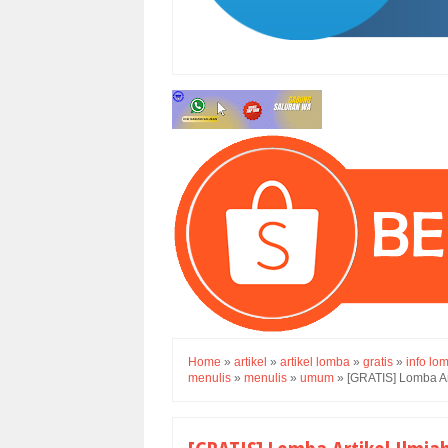
Home
»
artikel
»
artikel lomba
»
gratis
»
info lo
menulis
»
menulis
»
umum
»
[GRATIS] Lomba Ar