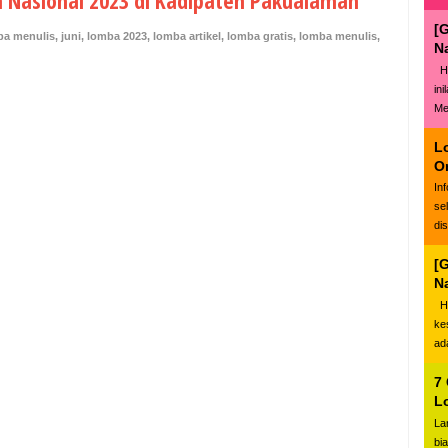
h Nasional 2023 di Kadipaten Pakualaman
[
ba menulis
,
juni
,
lomba 2023
,
lomba artikel
,
lomba gratis
,
lomba menulis
,
N
Ha
in
Me
L
O
In
se
di
[
N
Ha
ke
ad
7
L
La
bi