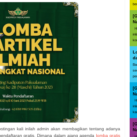
be
[
N
Ha
in
ko
L
d
Ba
se
pe
[
N
Ha
in
kar
[
tingan kali inilah admin akan membagikan tentang adanya
N
endaftaran gratis. Dimana dalam ajang agenda
lomba gratis
Ha