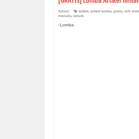
[GRATIS] Lomba Artikel Ilmia
Admin
artikel
,
artikel lomba
,
gratis
,
info lom
menulis
,
umum
-Lomba-