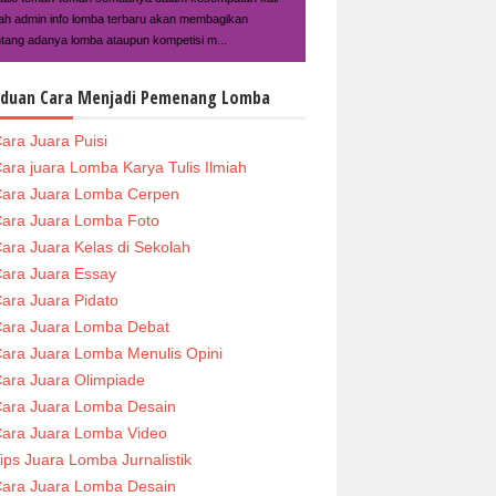
ilah admin info lomba terbaru akan membagikan
ntang adanya lomba ataupun kompetisi m...
duan Cara Menjadi Pemenang Lomba
ara Juara Puisi
ara juara Lomba Karya Tulis Ilmiah
ara Juara Lomba Cerpen
ara Juara Lomba Foto
ara Juara Kelas di Sekolah
ara Juara Essay
ara Juara Pidato
ara Juara Lomba Debat
ara Juara Lomba Menulis Opini
ara Juara Olimpiade
ara Juara Lomba Desain
ara Juara Lomba Video
ips Juara Lomba Jurnalistik
ara Juara Lomba Desain