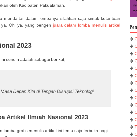
rakan oleh Kadipaten Pakualaman.
in
te
au mendaftar dalam lombanya silahkan saja simak ketentuan
 ya. Oh iya, yang pengen
juara dalam lomba menulis artikel
Pan
C
ional 2023
C
C
i sendiri adalah sebagai berikut;
C
C
C
C
C
n Masa Depan Kita di Tengah Disrupsi Teknologi
C
C
C
 Artikel Ilmiah Nasional 2023
C
T
lomba gratis menulis artikel ini tentu saja terbuka bagi
C