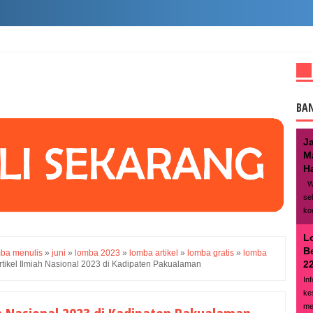
BA
J
M
Ha
We
se
ko
L
B
mba menulis
»
juni
»
lomba 2023
»
lomba artikel
»
lomba gratis
»
lomba
22
tikel Ilmiah Nasional 2023 di Kadipaten Pakualaman
In
ke
me