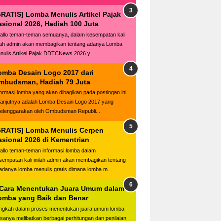
GRATIS] Lomba Menulis Artikel Pajak
asional 2026, Hadiah 100 Juta
llo teman-teman semuanya, dalam kesempatan kali
ilah admin akan membagikan tentang adanya Lomba
nulis Artikel Pajak DDTCNews 2026 y...
omba Desain Logo 2017 dari
mbudsman, Hadiah 79 Juta
formasi lomba yang akan dibagikan pada postingan ini
lanjutnya adalah Lomba Desain Logo 2017 yang
selenggarakan oleh Ombudsman Republi...
GRATIS] Lomba Menulis Cerpen
asional 2026 di Kementrian
llo teman-teman informasi lomba dalam
sempatan kali inilah admin akan membagikan tentang
adanya lomba menulis gratis dimana lomba m...
 Cara Menentukan Juara Umum dalam
omba yang Baik dan Benar
ngkah dalam proses menentukan juara umum lomba
asanya melibatkan berbagai perhitungan dan penilaian