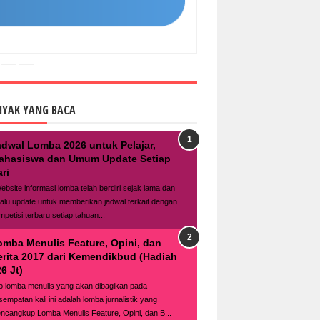
NYAK YANG BACA
adwal Lomba 2026 untuk Pelajar,
ahasiswa dan Umum Update Setiap
ri
bsite lnformasi lomba telah berdiri sejak lama dan
lalu update untuk memberikan jadwal terkait dengan
mpetisi terbaru setiap tahuan...
omba Menulis Feature, Opini, dan
erita 2017 dari Kemendikbud (Hadiah
6 Jt)
fo lomba menulis yang akan dibagikan pada
sempatan kali ini adalah lomba jurnalistik yang
ncangkup Lomba Menulis Feature, Opini, dan B...