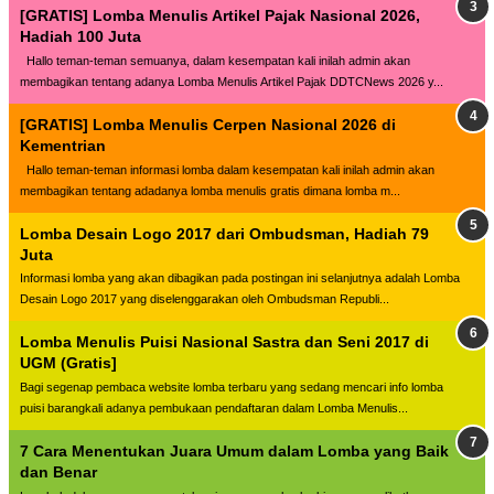
[GRATIS] Lomba Menulis Artikel Pajak Nasional 2026,
Hadiah 100 Juta
Hallo teman-teman semuanya, dalam kesempatan kali inilah admin akan
membagikan tentang adanya Lomba Menulis Artikel Pajak DDTCNews 2026 y...
[GRATIS] Lomba Menulis Cerpen Nasional 2026 di
Kementrian
Hallo teman-teman informasi lomba dalam kesempatan kali inilah admin akan
membagikan tentang adadanya lomba menulis gratis dimana lomba m...
Lomba Desain Logo 2017 dari Ombudsman, Hadiah 79
Juta
Informasi lomba yang akan dibagikan pada postingan ini selanjutnya adalah Lomba
Desain Logo 2017 yang diselenggarakan oleh Ombudsman Republi...
Lomba Menulis Puisi Nasional Sastra dan Seni 2017 di
UGM (Gratis]
Bagi segenap pembaca website lomba terbaru yang sedang mencari info lomba
puisi barangkali adanya pembukaan pendaftaran dalam Lomba Menulis...
7 Cara Menentukan Juara Umum dalam Lomba yang Baik
dan Benar