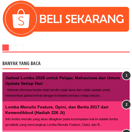
BANYAK YANG BACA
Jadwal Lomba 2026 untuk Pelajar, Mahasiswa dan Umum
Update Setiap Hari
Website lnformasi lomba telah berdiri sejak lama dan selalu update untuk
memberikan jadwal terkait dengan kompetisi terbaru setiap tahuan...
Lomba Menulis Feature, Opini, dan Berita 2017 dari
Kemendikbud (Hadiah 226 Jt)
Info lomba menulis yang akan dibagikan pada kesempatan kali ini adalah lomba
jurnalistik yang mencangkup Lomba Menulis Feature, Opini, dan B...