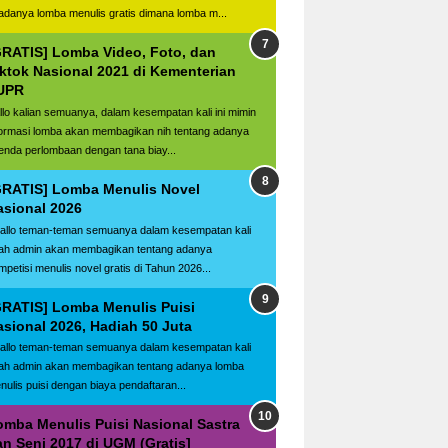
adanya lomba menulis gratis dimana lomba m...
GRATIS] Lomba Video, Foto, dan
iktok Nasional 2021 di Kementerian
UPR
llo kalian semuanya, dalam kesempatan kali ini mimin
formasi lomba akan membagikan nih tentang adanya
enda perlombaan dengan tana biay...
GRATIS] Lomba Menulis Novel
asional 2026
llo teman-teman semuanya dalam kesempatan kali
ilah admin akan membagikan tentang adanya
mpetisi menulis novel gratis di Tahun 2026...
GRATIS] Lomba Menulis Puisi
asional 2026, Hadiah 50 Juta
llo teman-teman semuanya dalam kesempatan kali
ilah admin akan membagikan tentang adanya lomba
nulis puisi dengan biaya pendaftaran...
omba Menulis Puisi Nasional Sastra
an Seni 2017 di UGM (Gratis]