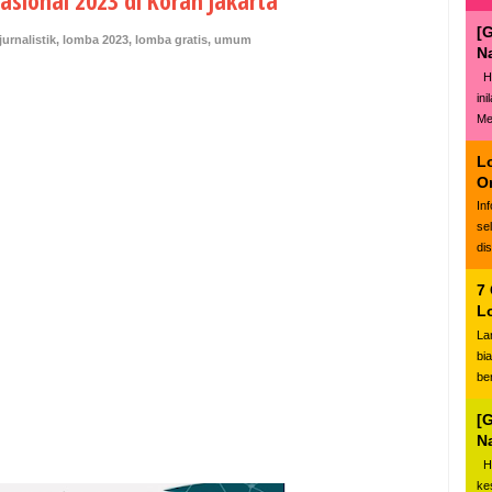
asional 2023 di Koran Jakarta
[
jurnalistik
,
lomba 2023
,
lomba gratis
,
umum
N
Ha
in
Me
L
O
In
se
di
7
L
La
bi
be
[
N
Ha
ke