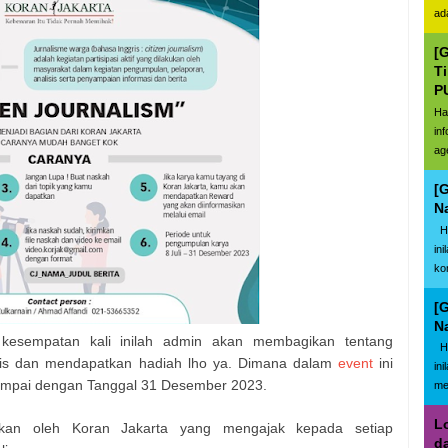
ad
[
T
P
Ha
in
ag
[
N
Ha
in
ko
[
N
kesempatan kali inilah admin akan membagikan tentang
Ha
lis dan mendapatkan hadiah lho ya. Dimana dalam
event
ini
in
 sampai dengan Tanggal 31 Desember 2023.
me
L
akan oleh Koran Jakarta yang mengajak kepada setiap
d