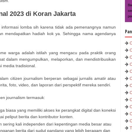
lism.
Ba
se
al 2023 di Koran Jakarta
pe
h informasi lomba sih karena tidak ada pemenangnya namun
Pan
t akan mendapatkan hadiah kok ya. Sehingga nama agendanya
C
C
isme warga adalah istilah yang mengacu pada praktik orang
C
bat dalam mengumpulkan, melaporkan, dan mendistribusikan
C
si media tradisional.
C
alam citizen journalism berperan sebagai jurnalis amatir atau
C
ta, foto, video, dan laporan dari perspektif mereka sendiri.
C
C
izen journalism termasuk:
C
C
a biasa yang memiliki akses ke perangkat digital dan koneksi
C
ai peliput berita dan kontributor konten.
C
sm sering kali independen dari kepentingan media besar atau
T
nganan berita dari sudut pandang yang lebih beragam dan