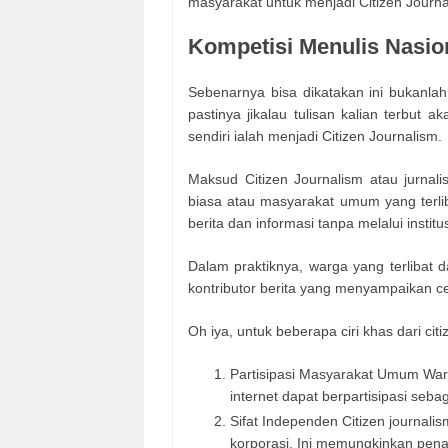
masyarakat untuk menjadi Citizen Journa
Kompetisi Menulis Nasion
Sebenarnya bisa dikatakan ini bukanla
pastinya jikalau tulisan kalian terbu
sendiri ialah menjadi Citizen Journalism.
Maksud Citizen Journalism atau jurnal
biasa atau masyarakat umum yang terli
berita dan informasi tanpa melalui institu
Dalam praktiknya, warga yang terlibat d
kontributor berita yang menyampaikan ceri
Oh iya, untuk beberapa ciri khas dari cit
Partisipasi Masyarakat Umum Warg
internet dapat berpartisipasi sebag
Sifat Independen Citizen journali
korporasi. Ini memungkinkan pena