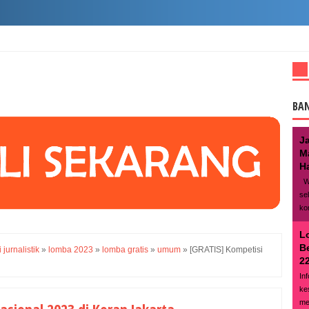
BA
J
M
Ha
We
se
ko
L
B
 jurnalistik
»
lomba 2023
»
lomba gratis
»
umum
»
[GRATIS] Kompetisi
22
In
ke
me