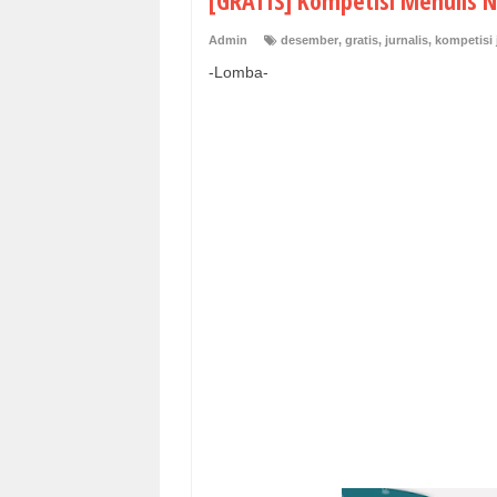
[GRATIS] Kompetisi Menulis N
Admin
desember
,
gratis
,
jurnalis
,
kompetisi 
-Lomba-