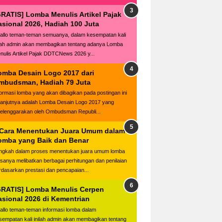
GRATIS] Lomba Menulis Artikel Pajak
asional 2026, Hadiah 100 Juta
llo teman-teman semuanya, dalam kesempatan kali
ilah admin akan membagikan tentang adanya Lomba
nulis Artikel Pajak DDTCNews 2026 y...
omba Desain Logo 2017 dari
mbudsman, Hadiah 79 Juta
formasi lomba yang akan dibagikan pada postingan ini
lanjutnya adalah Lomba Desain Logo 2017 yang
selenggarakan oleh Ombudsman Republi...
 Cara Menentukan Juara Umum dalam
omba yang Baik dan Benar
ngkah dalam proses menentukan juara umum lomba
asanya melibatkan berbagai perhitungan dan penilaian
rdasarkan prestasi dan pencapaian...
GRATIS] Lomba Menulis Cerpen
asional 2026 di Kementrian
llo teman-teman informasi lomba dalam
sempatan kali inilah admin akan membagikan tentang