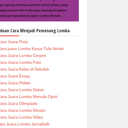
gi segenap pembaca website lomba terbaru yang
dang mencari info lomba puisi barangkali adanya
mbukaan pendaftaran dalam Lomba Menulis...
duan Cara Menjadi Pemenang Lomba
ara Juara Puisi
ara juara Lomba Karya Tulis Ilmiah
ara Juara Lomba Cerpen
ara Juara Lomba Foto
ara Juara Kelas di Sekolah
ara Juara Essay
ara Juara Pidato
ara Juara Lomba Debat
ara Juara Lomba Menulis Opini
ara Juara Olimpiade
ara Juara Lomba Desain
ara Juara Lomba Video
ips Juara Lomba Jurnalistik