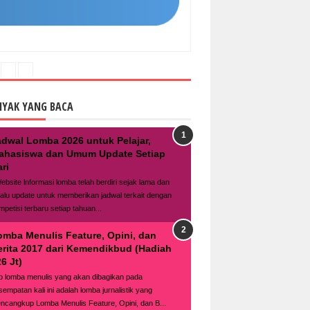
NYAK YANG BACA
adwal Lomba 2026 untuk Pelajar,
ahasiswa dan Umum Update Setiap
ri
bsite lnformasi lomba telah berdiri sejak lama dan
lalu update untuk memberikan jadwal terkait dengan
mpetisi terbaru setiap tahuan...
omba Menulis Feature, Opini, dan
erita 2017 dari Kemendikbud (Hadiah
6 Jt)
fo lomba menulis yang akan dibagikan pada
sempatan kali ini adalah lomba jurnalistik yang
ncangkup Lomba Menulis Feature, Opini, dan B...