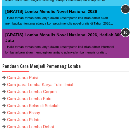
terbaru akan membagikan tentang adanya lomba ataupun kompetisi m...
[GRATIS] Lomba Menulis Novel Nasional 2026
Hallo teman-teman semuanya dalam kesempatan kali inilah admin akan
membagikan tentang adanya kompetisi menulis novel gratis di Tahun 2026...
[GRATIS] Lomba Menulis Novel Nasional 2026, Hadiah 300
Juta
Hallo teman-teman semuanya dalam kesempatan kali inilah admin informasi
lomba terbaru akan membagikan tentang adanya lomba menulis gratis...
Panduan Cara Menjadi Pemenang Lomba
Cara Juara Puisi
Cara juara Lomba Karya Tulis Ilmiah
Cara Juara Lomba Cerpen
Cara Juara Lomba Foto
Cara Juara Kelas di Sekolah
Cara Juara Essay
Cara Juara Pidato
Cara Juara Lomba Debat