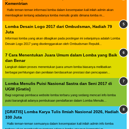
Kementrian
Hallo teman-teman informasi lomba dalam kesempatan kali inilah admin akan
membagikan tentang adadanya lomba menulis gratis dimana lomba m...
Lomba Desain Logo 2017 dari Ombudsman, Hadiah 79
Juta
Informasi lomba yang akan dibagikan pada postingan ini selanjutnya adalah Lomba
Desain Logo 2017 yang diselenggarakan oleh Ombudsman Republi...
7 Cara Menentukan Juara Umum dalam Lomba yang Baik
dan Benar
Langkah dalam proses menentukan juara umum lomba biasanya melibatkan
berbagai perhitungan dan penilaian berdasarkan prestasi dan pencapaian...
Lomba Menulis Puisi Nasional Sastra dan Seni 2017 di
UGM (Gratis]
Bagi segenap pembaca website lomba terbaru yang sedang mencari info lomba
puisi barangkali adanya pembukaan pendaftaran dalam Lomba Menulis...
[GRATIS] Lomba Karya Tulis Ilmiah Nasional 2026, Hadiah
330 Juta
Hallo teman-teman semuanya dalam kesempatan kali inilah admin info lomba