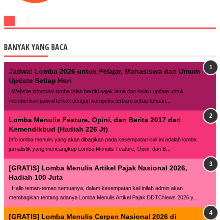
BANYAK YANG BACA
Jadwal Lomba 2026 untuk Pelajar, Mahasiswa dan Umum
Update Setiap Hari
Website lnformasi lomba telah berdiri sejak lama dan selalu update untuk
memberikan jadwal terkait dengan kompetisi terbaru setiap tahuan...
Lomba Menulis Feature, Opini, dan Berita 2017 dari
Kemendikbud (Hadiah 226 Jt)
Info lomba menulis yang akan dibagikan pada kesempatan kali ini adalah lomba
jurnalistik yang mencangkup Lomba Menulis Feature, Opini, dan B...
[GRATIS] Lomba Menulis Artikel Pajak Nasional 2026,
Hadiah 100 Juta
Hallo teman-teman semuanya, dalam kesempatan kali inilah admin akan
membagikan tentang adanya Lomba Menulis Artikel Pajak DDTCNews 2026 y...
[GRATIS] Lomba Menulis Cerpen Nasional 2026 di