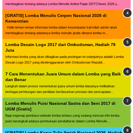
membagikan tentang adanya Lomba Menulis Artikel Pajak DDTCNews 2026 y...
[GRATIS] Lomba Menulis Cerpen Nasional 2026 di
Kementrian
Hallo teman-teman informasi lomba dalam kesempatan kali inilah admin akan
membagikan tentang adadanya lomba menulis gratis dimana lomba m...
Lomba Desain Logo 2017 dari Ombudsman, Hadiah 79
Juta
Informasi lomba yang akan dibagikan pada postingan ini selanjutnya adalah Lomba
Desain Logo 2017 yang diselenggarakan oleh Ombudsman Republi...
7 Cara Menentukan Juara Umum dalam Lomba yang Baik
dan Benar
Langkah dalam proses menentukan juara umum lomba biasanya melibatkan
berbagai perhitungan dan penilaian berdasarkan prestasi dan pencapaian...
Lomba Menulis Puisi Nasional Sastra dan Seni 2017 di
UGM (Gratis]
Bagi segenap pembaca website lomba terbaru yang sedang mencari info lomba
puisi barangkali adanya pembukaan pendaftaran dalam Lomba Menulis...
[GRATIS] Lomba Karya Tulis Ilmiah Nasional 2026, Hadiah