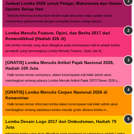
Jadwal Lomba 2026 untuk Pelajar, Mahasiswa dan Umum
Update Setiap Hari
Website lnformasi lomba telah berdiri sejak lama dan selalu update untuk
memberikan jadwal terkait dengan kompetisi terbaru setiap tahuan...
Lomba Menulis Feature, Opini, dan Berita 2017 dari
Kemendikbud (Hadiah 226 Jt)
Info lomba menulis yang akan dibagikan pada kesempatan kali ini adalah lomba
jurnalistik yang mencangkup Lomba Menulis Feature, Opini, dan B...
[GRATIS] Lomba Menulis Artikel Pajak Nasional 2026,
Hadiah 100 Juta
Hallo teman-teman semuanya, dalam kesempatan kali inilah admin akan
membagikan tentang adanya Lomba Menulis Artikel Pajak DDTCNews 2026 y...
[GRATIS] Lomba Menulis Cerpen Nasional 2026 di
Kementrian
Hallo teman-teman informasi lomba dalam kesempatan kali inilah admin akan
membagikan tentang adadanya lomba menulis gratis dimana lomba m...
Lomba Desain Logo 2017 dari Ombudsman, Hadiah 79
Juta
Informasi lomba yang akan dibagikan pada postingan ini selanjutnya adalah Lomba