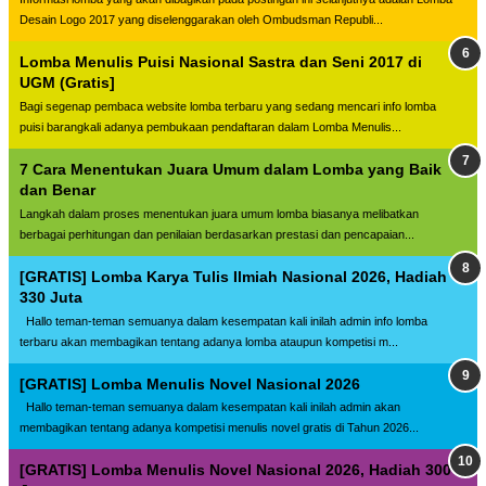
Desain Logo 2017 yang diselenggarakan oleh Ombudsman Republi...
Lomba Menulis Puisi Nasional Sastra dan Seni 2017 di
UGM (Gratis]
Bagi segenap pembaca website lomba terbaru yang sedang mencari info lomba
puisi barangkali adanya pembukaan pendaftaran dalam Lomba Menulis...
7 Cara Menentukan Juara Umum dalam Lomba yang Baik
dan Benar
Langkah dalam proses menentukan juara umum lomba biasanya melibatkan
berbagai perhitungan dan penilaian berdasarkan prestasi dan pencapaian...
[GRATIS] Lomba Karya Tulis Ilmiah Nasional 2026, Hadiah
330 Juta
Hallo teman-teman semuanya dalam kesempatan kali inilah admin info lomba
terbaru akan membagikan tentang adanya lomba ataupun kompetisi m...
[GRATIS] Lomba Menulis Novel Nasional 2026
Hallo teman-teman semuanya dalam kesempatan kali inilah admin akan
membagikan tentang adanya kompetisi menulis novel gratis di Tahun 2026...
[GRATIS] Lomba Menulis Novel Nasional 2026, Hadiah 300