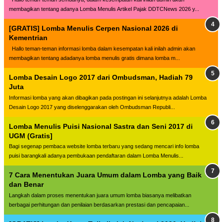
membagikan tentang adanya Lomba Menulis Artikel Pajak DDTCNews 2026 y...
[GRATIS] Lomba Menulis Cerpen Nasional 2026 di
Kementrian
Hallo teman-teman informasi lomba dalam kesempatan kali inilah admin akan
membagikan tentang adadanya lomba menulis gratis dimana lomba m...
Lomba Desain Logo 2017 dari Ombudsman, Hadiah 79
Juta
Informasi lomba yang akan dibagikan pada postingan ini selanjutnya adalah Lomba
Desain Logo 2017 yang diselenggarakan oleh Ombudsman Republi...
Lomba Menulis Puisi Nasional Sastra dan Seni 2017 di
UGM (Gratis]
Bagi segenap pembaca website lomba terbaru yang sedang mencari info lomba
puisi barangkali adanya pembukaan pendaftaran dalam Lomba Menulis...
7 Cara Menentukan Juara Umum dalam Lomba yang Baik
dan Benar
Langkah dalam proses menentukan juara umum lomba biasanya melibatkan
berbagai perhitungan dan penilaian berdasarkan prestasi dan pencapaian...