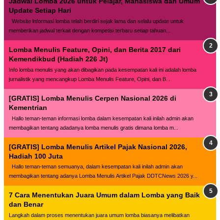
Jadwal Lomba 2026 untuk Pelajar, Mahasiswa dan Umum
Update Setiap Hari
Website lnformasi lomba telah berdiri sejak lama dan selalu update untuk
memberikan jadwal terkait dengan kompetisi terbaru setiap tahuan...
Lomba Menulis Feature, Opini, dan Berita 2017 dari
Kemendikbud (Hadiah 226 Jt)
Info lomba menulis yang akan dibagikan pada kesempatan kali ini adalah lomba
jurnalistik yang mencangkup Lomba Menulis Feature, Opini, dan B...
[GRATIS] Lomba Menulis Cerpen Nasional 2026 di
Kementrian
Hallo teman-teman informasi lomba dalam kesempatan kali inilah admin akan
membagikan tentang adadanya lomba menulis gratis dimana lomba m...
[GRATIS] Lomba Menulis Artikel Pajak Nasional 2026,
Hadiah 100 Juta
Hallo teman-teman semuanya, dalam kesempatan kali inilah admin akan
membagikan tentang adanya Lomba Menulis Artikel Pajak DDTCNews 2026 y...
7 Cara Menentukan Juara Umum dalam Lomba yang Baik
dan Benar
Langkah dalam proses menentukan juara umum lomba biasanya melibatkan