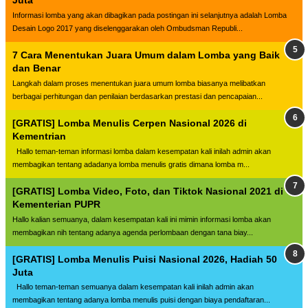
Juta
Informasi lomba yang akan dibagikan pada postingan ini selanjutnya adalah Lomba
Desain Logo 2017 yang diselenggarakan oleh Ombudsman Republi...
7 Cara Menentukan Juara Umum dalam Lomba yang Baik
dan Benar
Langkah dalam proses menentukan juara umum lomba biasanya melibatkan
berbagai perhitungan dan penilaian berdasarkan prestasi dan pencapaian...
[GRATIS] Lomba Menulis Cerpen Nasional 2026 di
Kementrian
Hallo teman-teman informasi lomba dalam kesempatan kali inilah admin akan
membagikan tentang adadanya lomba menulis gratis dimana lomba m...
[GRATIS] Lomba Video, Foto, dan Tiktok Nasional 2021 di
Kementerian PUPR
Hallo kalian semuanya, dalam kesempatan kali ini mimin informasi lomba akan
membagikan nih tentang adanya agenda perlombaan dengan tana biay...
[GRATIS] Lomba Menulis Puisi Nasional 2026, Hadiah 50
Juta
Hallo teman-teman semuanya dalam kesempatan kali inilah admin akan
membagikan tentang adanya lomba menulis puisi dengan biaya pendaftaran...