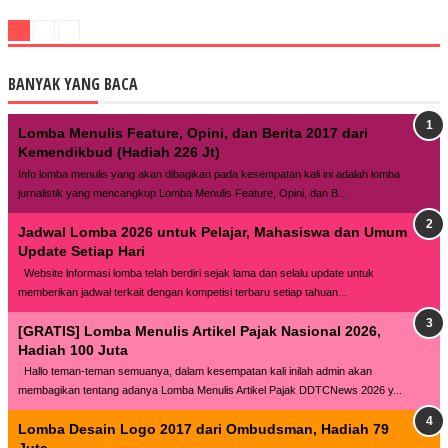
BANYAK YANG BACA
Lomba Menulis Feature, Opini, dan Berita 2017 dari
Kemendikbud (Hadiah 226 Jt)
Info lomba menulis yang akan dibagikan pada kesempatan kali ini adalah lomba
jurnalistik yang mencangkup Lomba Menulis Feature, Opini, dan B...
Jadwal Lomba 2026 untuk Pelajar, Mahasiswa dan Umum
Update Setiap Hari
Website lnformasi lomba telah berdiri sejak lama dan selalu update untuk
memberikan jadwal terkait dengan kompetisi terbaru setiap tahuan...
[GRATIS] Lomba Menulis Artikel Pajak Nasional 2026,
Hadiah 100 Juta
Hallo teman-teman semuanya, dalam kesempatan kali inilah admin akan
membagikan tentang adanya Lomba Menulis Artikel Pajak DDTCNews 2026 y...
Lomba Desain Logo 2017 dari Ombudsman, Hadiah 79