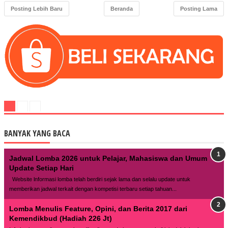
Posting Lebih Baru
Beranda
Posting Lama
BANYAK YANG BACA
Jadwal Lomba 2026 untuk Pelajar, Mahasiswa dan Umum
Update Setiap Hari
Website lnformasi lomba telah berdiri sejak lama dan selalu update untuk
memberikan jadwal terkait dengan kompetisi terbaru setiap tahuan...
Lomba Menulis Feature, Opini, dan Berita 2017 dari
Kemendikbud (Hadiah 226 Jt)