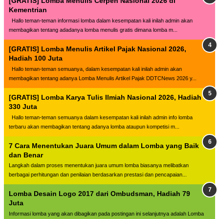
[GRATIS] Lomba Menulis Cerpen Nasional 2026 di
Kementrian
Hallo teman-teman informasi lomba dalam kesempatan kali inilah admin akan
membagikan tentang adadanya lomba menulis gratis dimana lomba m...
[GRATIS] Lomba Menulis Artikel Pajak Nasional 2026,
Hadiah 100 Juta
Hallo teman-teman semuanya, dalam kesempatan kali inilah admin akan
membagikan tentang adanya Lomba Menulis Artikel Pajak DDTCNews 2026 y...
[GRATIS] Lomba Karya Tulis Ilmiah Nasional 2026, Hadiah
330 Juta
Hallo teman-teman semuanya dalam kesempatan kali inilah admin info lomba
terbaru akan membagikan tentang adanya lomba ataupun kompetisi m...
7 Cara Menentukan Juara Umum dalam Lomba yang Baik
dan Benar
Langkah dalam proses menentukan juara umum lomba biasanya melibatkan
berbagai perhitungan dan penilaian berdasarkan prestasi dan pencapaian...
Lomba Desain Logo 2017 dari Ombudsman, Hadiah 79
Juta
Informasi lomba yang akan dibagikan pada postingan ini selanjutnya adalah Lomba