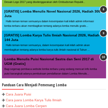
Desain Logo 2017 yang diselenggarakan oleh Ombudsman Republi...
[GRATIS] Lomba Menulis Novel Nasional 2026, Hadiah 300
Juta
Hallo teman-teman semuanya dalam kesempatan kali inilah admin informasi
lomba terbaru akan membagikan tentang adanya lomba menulis gratis...
[GRATIS] Lomba Karya Tulis Ilmiah Nasional 2026, Hadiah
144 Juta
Hallo teman-teman semuanya, dalam kesempatan kali inilah admin akan
membagikan tentang adanya lomba karya tulis ilmiah nasional di Tahun ...
Lomba Menulis Puisi Nasional Sastra dan Seni 2017 di
UGM (Gratis]
Bagi segenap pembaca website lomba terbaru yang sedang mencari info lomba
puisi barangkali adanya pembukaan pendaftaran dalam Lomba Menulis...
Panduan Cara Menjadi Pemenang Lomba
Cara Juara Puisi
Cara juara Lomba Karya Tulis Ilmiah
Cara Juara Lomba Cerpen