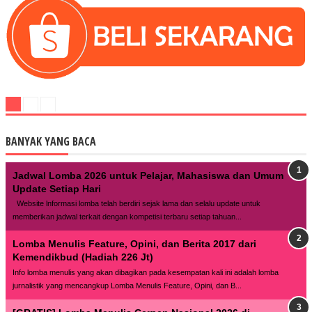
BANYAK YANG BACA
Jadwal Lomba 2026 untuk Pelajar, Mahasiswa dan Umum
Update Setiap Hari
Website lnformasi lomba telah berdiri sejak lama dan selalu update untuk
memberikan jadwal terkait dengan kompetisi terbaru setiap tahuan...
Lomba Menulis Feature, Opini, dan Berita 2017 dari
Kemendikbud (Hadiah 226 Jt)
Info lomba menulis yang akan dibagikan pada kesempatan kali ini adalah lomba
jurnalistik yang mencangkup Lomba Menulis Feature, Opini, dan B...