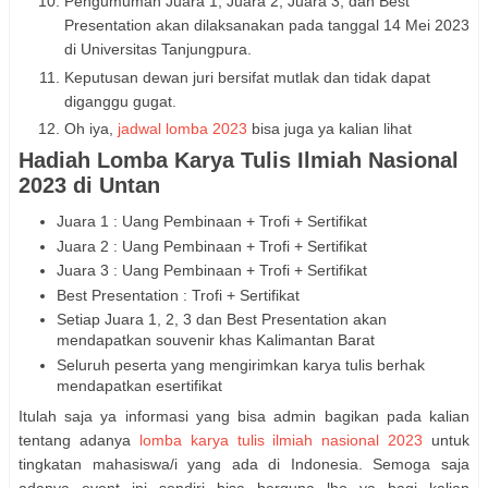
Pengumuman Juara 1, Juara 2, Juara 3, dan Best
Presentation akan dilaksanakan pada tanggal 14 Mei 2023
di Universitas Tanjungpura.
Keputusan dewan juri bersifat mutlak dan tidak dapat
diganggu gugat.
Oh iya,
jadwal lomba 2023
bisa juga ya kalian lihat
Hadiah Lomba Karya Tulis Ilmiah Nasional
2023 di Untan
Juara 1 : Uang Pembinaan + Trofi + Sertifikat
Juara 2 : Uang Pembinaan + Trofi + Sertifikat
Juara 3 : Uang Pembinaan + Trofi + Sertifikat
Best Presentation : Trofi + Sertifikat
Setiap Juara 1, 2, 3 dan Best Presentation akan
mendapatkan souvenir khas Kalimantan Barat
Seluruh peserta yang mengirimkan karya tulis berhak
mendapatkan esertifikat
Itulah saja ya informasi yang bisa admin bagikan pada kalian
tentang adanya
lomba karya tulis ilmiah nasional 2023
untuk
tingkatan mahasiswa/i yang ada di Indonesia. Semoga saja
adanya event ini sendiri bisa berguna lho ya bagi kalian