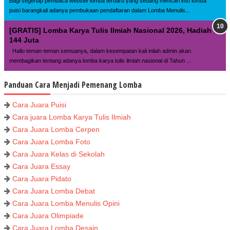
Bagi segenap pembaca website lomba terbaru yang sedang mencari info lomba
puisi barangkali adanya pembukaan pendaftaran dalam Lomba Menulis...
[GRATIS] Lomba Karya Tulis Ilmiah Nasional 2026, Hadiah
144 Juta
Hallo teman-teman semuanya, dalam kesempatan kali inilah admin akan
membagikan tentang adanya lomba karya tulis ilmiah nasional di Tahun ...
Panduan Cara Menjadi Pemenang Lomba
Cara Juara Puisi
Cara juara Lomba Karya Tulis Ilmiah
Cara Juara Lomba Cerpen
Cara Juara Lomba Foto
Cara Juara Kelas di Sekolah
Cara Juara Essay
Cara Juara Pidato
Cara Juara Lomba Debat
Cara Juara Lomba Menulis Opini
Cara Juara Olimpiade
Cara Juara Lomba Desain