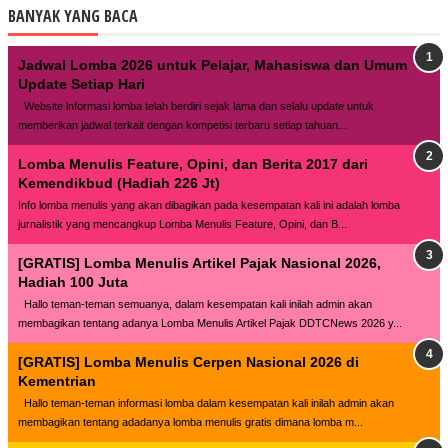
BANYAK YANG BACA
Jadwal Lomba 2026 untuk Pelajar, Mahasiswa dan Umum
Update Setiap Hari
Website lnformasi lomba telah berdiri sejak lama dan selalu update untuk
memberikan jadwal terkait dengan kompetisi terbaru setiap tahuan...
Lomba Menulis Feature, Opini, dan Berita 2017 dari
Kemendikbud (Hadiah 226 Jt)
Info lomba menulis yang akan dibagikan pada kesempatan kali ini adalah lomba
jurnalistik yang mencangkup Lomba Menulis Feature, Opini, dan B...
[GRATIS] Lomba Menulis Artikel Pajak Nasional 2026,
Hadiah 100 Juta
Hallo teman-teman semuanya, dalam kesempatan kali inilah admin akan
membagikan tentang adanya Lomba Menulis Artikel Pajak DDTCNews 2026 y...
[GRATIS] Lomba Menulis Cerpen Nasional 2026 di
Kementrian
Hallo teman-teman informasi lomba dalam kesempatan kali inilah admin akan
membagikan tentang adadanya lomba menulis gratis dimana lomba m...