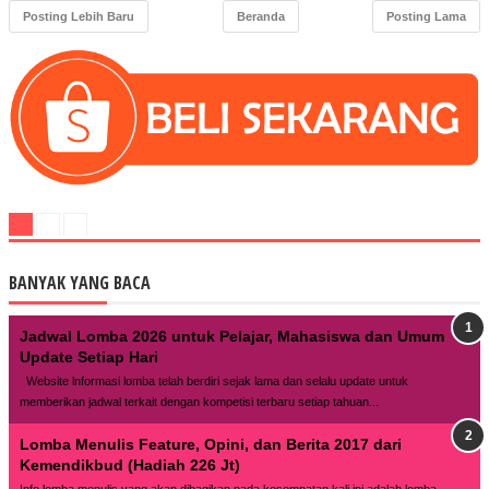
Posting Lebih Baru
Beranda
Posting Lama
BANYAK YANG BACA
Jadwal Lomba 2026 untuk Pelajar, Mahasiswa dan Umum
Update Setiap Hari
Website lnformasi lomba telah berdiri sejak lama dan selalu update untuk
memberikan jadwal terkait dengan kompetisi terbaru setiap tahuan...
Lomba Menulis Feature, Opini, dan Berita 2017 dari
Kemendikbud (Hadiah 226 Jt)
Info lomba menulis yang akan dibagikan pada kesempatan kali ini adalah lomba