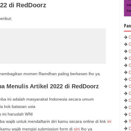
022 di RedDoorz
in
kar
erikut;
Pan
C
C
C
C
C
C
n membagikan momen Ramdhan paling berkesen lho ya.
C
a Menulis Artikel 2022 di RedDoorz
C
C
mba ini adalah masyarakat Indonesia secara umum
C
da kok batasan usia
C
 ini haruslah WNI
C
T
a wajib untuk mendaftarin diri kamu secara online di link
ini
C
t, kamu wajib mengisi submission form di
sini
lho ya