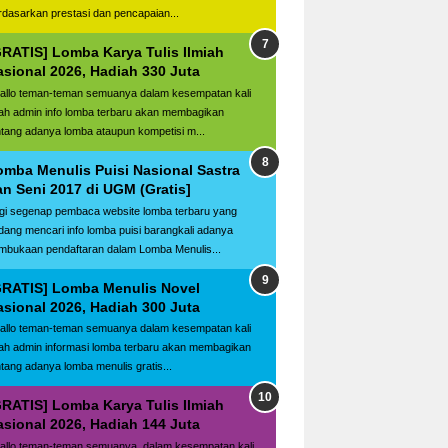
rdasarkan prestasi dan pencapaian...
GRATIS] Lomba Karya Tulis Ilmiah
asional 2026, Hadiah 330 Juta
llo teman-teman semuanya dalam kesempatan kali
ilah admin info lomba terbaru akan membagikan
ntang adanya lomba ataupun kompetisi m...
omba Menulis Puisi Nasional Sastra
an Seni 2017 di UGM (Gratis]
gi segenap pembaca website lomba terbaru yang
dang mencari info lomba puisi barangkali adanya
mbukaan pendaftaran dalam Lomba Menulis...
GRATIS] Lomba Menulis Novel
asional 2026, Hadiah 300 Juta
llo teman-teman semuanya dalam kesempatan kali
ilah admin informasi lomba terbaru akan membagikan
ntang adanya lomba menulis gratis...
GRATIS] Lomba Karya Tulis Ilmiah
asional 2026, Hadiah 144 Juta
llo teman-teman semuanya, dalam kesempatan kali