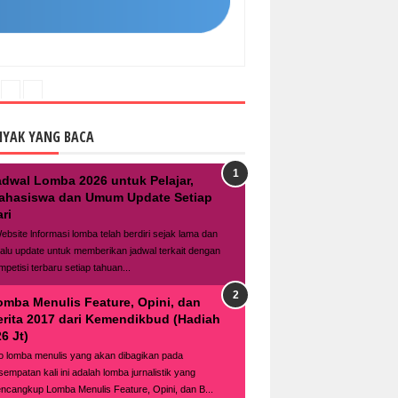
NYAK YANG BACA
adwal Lomba 2026 untuk Pelajar,
ahasiswa dan Umum Update Setiap
ri
bsite lnformasi lomba telah berdiri sejak lama dan
lalu update untuk memberikan jadwal terkait dengan
mpetisi terbaru setiap tahuan...
omba Menulis Feature, Opini, dan
erita 2017 dari Kemendikbud (Hadiah
6 Jt)
fo lomba menulis yang akan dibagikan pada
sempatan kali ini adalah lomba jurnalistik yang
ncangkup Lomba Menulis Feature, Opini, dan B...