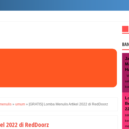
BA
J
M
Ha
We
se
ko
L
B
menulis
»
umum
»
[GRATIS] Lomba Menulis Artikel 2022 di RedDoorz
22
In
ke
el 2022 di RedDoorz
me