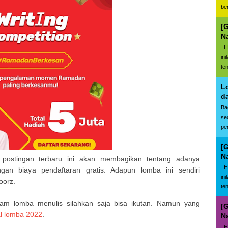
be
[
N
Ha
in
te
L
d
Ba
se
pe
[
N
 postingan terbaru ini akan membagikan tentang adanya
Ha
gan biaya pendaftaran gratis. Adapun lomba ini sendiri
in
oorz.
te
alam lomba menulis silahkan saja bisa ikutan. Namun yang
[
l lomba 2022
.
N
Ha