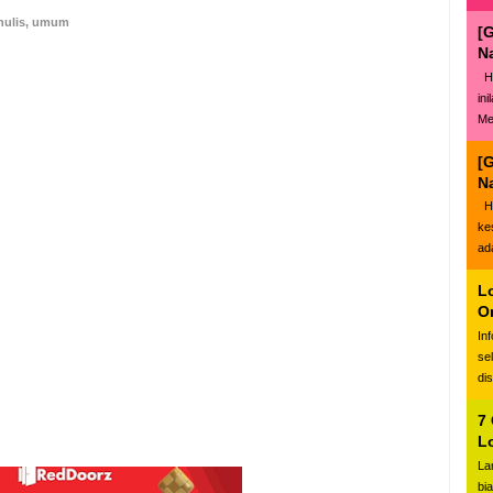
ulis
,
umum
[
N
Ha
in
Me
[
N
Ha
ke
ad
L
O
In
se
di
7
L
La
bi