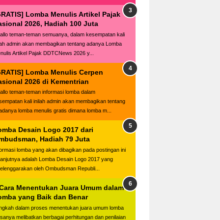
GRATIS] Lomba Menulis Artikel Pajak
asional 2026, Hadiah 100 Juta
llo teman-teman semuanya, dalam kesempatan kali
ilah admin akan membagikan tentang adanya Lomba
nulis Artikel Pajak DDTCNews 2026 y...
GRATIS] Lomba Menulis Cerpen
asional 2026 di Kementrian
llo teman-teman informasi lomba dalam
sempatan kali inilah admin akan membagikan tentang
adanya lomba menulis gratis dimana lomba m...
omba Desain Logo 2017 dari
mbudsman, Hadiah 79 Juta
formasi lomba yang akan dibagikan pada postingan ini
lanjutnya adalah Lomba Desain Logo 2017 yang
selenggarakan oleh Ombudsman Republi...
 Cara Menentukan Juara Umum dalam
omba yang Baik dan Benar
ngkah dalam proses menentukan juara umum lomba
asanya melibatkan berbagai perhitungan dan penilaian