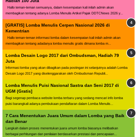
Hadiah 100 Juta
Hallo teman-teman semuanya, dalam kesempatan kali inilah admin akan
membagikan tentang adanya Lomba Menulis Artikel Pajak DDTCNews 2026 y...
[GRATIS] Lomba Menulis Cerpen Nasional 2026 di
Kementrian
Hallo teman-teman informasi lomba dalam kesempatan kali inilah admin akan
membagikan tentang adadanya lomba menulis gratis dimana lomba m...
Lomba Desain Logo 2017 dari Ombudsman, Hadiah 79
Juta
Informasi lomba yang akan dibagikan pada postingan ini selanjutnya adalah Lomba
Desain Logo 2017 yang diselenggarakan oleh Ombudsman Republi...
Lomba Menulis Puisi Nasional Sastra dan Seni 2017 di
UGM (Gratis]
Bagi segenap pembaca website lomba terbaru yang sedang mencari info lomba
puisi barangkali adanya pembukaan pendaftaran dalam Lomba Menulis...
7 Cara Menentukan Juara Umum dalam Lomba yang Baik
dan Benar
Langkah dalam proses menentukan juara umum lomba biasanya melibatkan
berbagai perhitungan dan penilaian berdasarkan prestasi dan pencapaian...