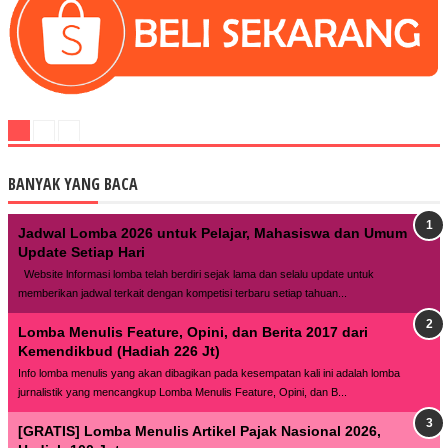
BANYAK YANG BACA
Jadwal Lomba 2026 untuk Pelajar, Mahasiswa dan Umum
Update Setiap Hari
Website lnformasi lomba telah berdiri sejak lama dan selalu update untuk
memberikan jadwal terkait dengan kompetisi terbaru setiap tahuan...
Lomba Menulis Feature, Opini, dan Berita 2017 dari
Kemendikbud (Hadiah 226 Jt)
Info lomba menulis yang akan dibagikan pada kesempatan kali ini adalah lomba
jurnalistik yang mencangkup Lomba Menulis Feature, Opini, dan B...
[GRATIS] Lomba Menulis Artikel Pajak Nasional 2026,